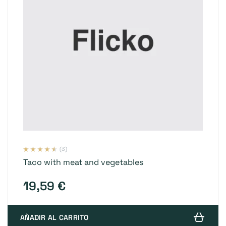
(3)
Valorado
3
Taco with meat and vegetables
con
4.33
de
5 en base a
valoraciones
de clientes
19,59
€
AÑADIR AL CARRITO