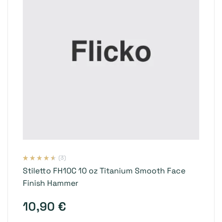
(3)
Valorado
3
Stiletto FH10C 10 oz Titanium Smooth Face
con
4.33
de
5 en base a
Finish Hammer
valoraciones
de clientes
10,90
€