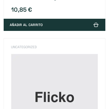
5 en base a
valoracione
s de clientes
10,85
€
AÑADIR AL CARRITO
UNCATEGORIZED