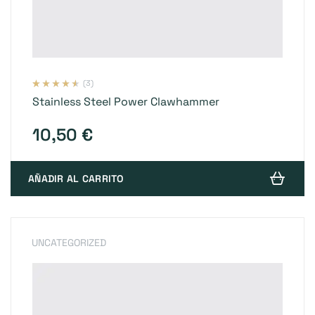
(3)
Valorado
3
Stainless Steel Power Clawhammer
con
4.33
de
5 en base a
valoraciones
de clientes
10,50
€
AÑADIR AL CARRITO
UNCATEGORIZED