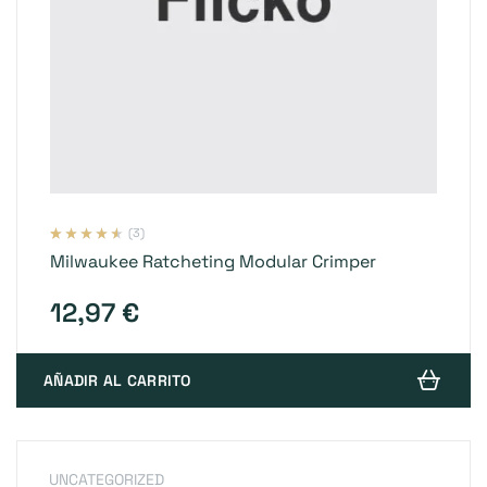
(3)
Valorado
3
Milwaukee Ratcheting Modular Crimper
con
4.33
de
5 en base a
valoraciones
de clientes
12,97
€
AÑADIR AL CARRITO
UNCATEGORIZED