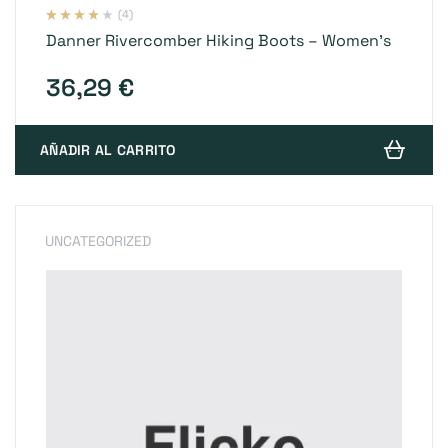
(4)
Valorado
4
Danner Rivercomber Hiking Boots – Women’s
con
3.75
de 5 en
base a
valoracion
36,29
€
es de
clientes
AÑADIR AL CARRITO
UNCATEGORIZED