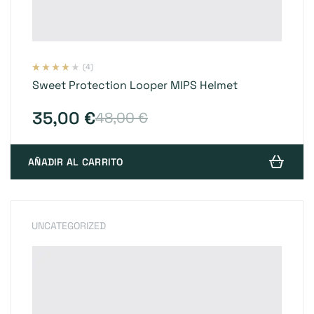
(4)
Valorado
4
Sweet Protection Looper MIPS Helmet
con
3.75
de 5 en
base a
valoracion
35,00
€
48,00
€
es de
clientes
AÑADIR AL CARRITO
UNCATEGORIZED