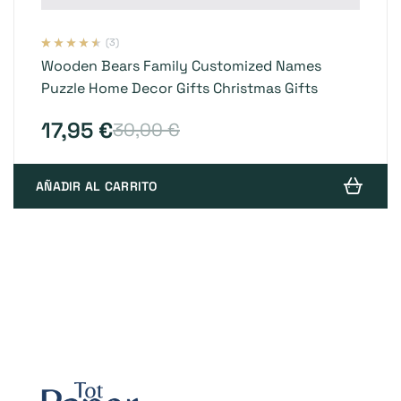
(3)
Valorado
3
Wooden Bears Family Customized Names
con
4.33
de
5 en base a
Puzzle Home Decor Gifts Christmas Gifts
valoraciones
de clientes
17,95
€
30,00
€
AÑADIR AL CARRITO