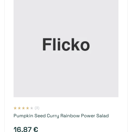
(3)
Valorado
3
Pumpkin Seed Curry Rainbow Power Salad
con
4.00
de
5 en base a
valoracione
s de clientes
16,87
€